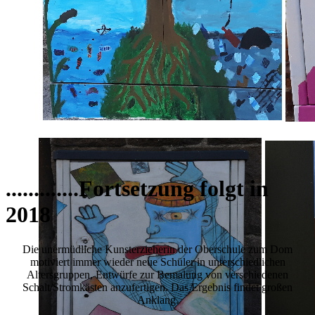
.............Fortsetzung folgt in
2018
Die unermüdliche Kunsterzieherin der Oberschule zum Dom
motiviert immer wieder neue Schüler in unterschiedlichen
Altersgruppen, Entwürfe zur Bemalung von verschiedenen
Schalt/Stromkästen anzufertigen. Das Ergebnis findet großen
Anklang.