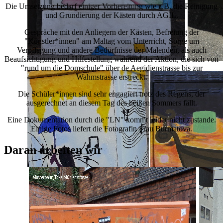
Die Umsetzung bedarf einiger Vorbereitung wie z.B. die Reinigung
und Grundierung der Kästen durch AGIL.
Gespräche mit den Anliegern der Kästen, Befreiung der
"Künstler*innen" am Maltag vom Unterricht, Sorge um
Verpflegung und andere Bedürfnisse der Malenden, als auch
Beaufsichtigung und Hilfestellung während der Aktion, die sich von
"rund um die Domschule" über de Aegidienstrasse bis zur
Wahmstrasse erstreckt.
Die Schüler*innen sind sehr engagiert trotz des Regens, der
ausgerechnet an diesem Tag des heißen Sommers fällt.
Eine Dokumentation durch die "LN" kommt leider nicht zustande.
Einige Fotos liefert die Fotografin Frau Burmatova.
Daran arbeiten wir