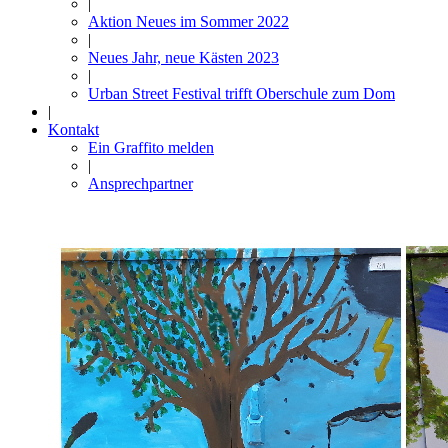
|
Aktion Neues im Sommer 2022
|
Neues Jahr, neue Kästen 2023
|
Urban Street Festival trifft Oberschule zum Dom
|
Kontakt
Ein Graffito melden
|
Ansprechpartner